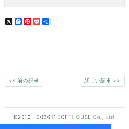
X
Facebook
Pinterest
Pocket
共
有
<< 前の記事
新しい記事 >>
©2010 -
2026
P SOFTHOUSE Co., Ltd.
Developed by PSOFT MOBILE